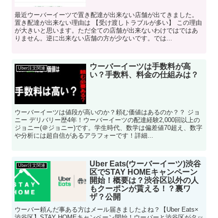
最近ウーバーイーツで置き配達が出来ない店舗が出てきました。
置き配達が出来ない理由は 【受け渡しトラブルが多い】 この理由
が大きいと思います。ただ全ての店舗が出来ないわけではではあ
りません。逆に出来ない店舗の方が少ないです。では...
ウーバーイーツは手数料が高
Uber注文関連
い？手数料、料金の仕組みは？
ウーバーイーツは値段が高いのか？頼む価値はあるのか？？ ジョ
ニー デリバリー歴4年！ウーバーイーツの配達経験2,000回以上の
ジョニー(＠ジョニー)です。学生時代、数学は偏差値70超え、数字
や分析には超自信があるアラフォーです！詳細...
Uber Eats(ウーバーイーツ)渋谷
Uber注文関連
区でSTAY HOMEキャンペーン
開始！概要は？渋谷区以外の人
もクーポンが貰える！？裏ワ
ザ？公開
ウーバー頼んだ事ある方はメール届きましたよね？【Uber Eats×
渋谷区】STAY HOMEキャンペーン開始！ウーバーと渋谷区がタッ