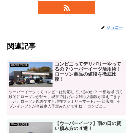
ジョニー
関連記事
コンビニってデリバリーやって
Uber注文関連
るの？ウーバーイーツ活用術！
ローソン商品の値段を徹底比
較！
ウーバーイーツってコンビニは対応しているのか？ 一部地域で試
験的にローソンが始め、現在ではだいぶ対応店舗数が増えてきま
した。ローソン以外ですと現在ファミリーマートが一部店舗、セ
ブンイレブンが今後参入予定みたいですね！ コンビニ...
【ウーバーイーツ】雨の日の賢
Uber注文関連
い頼み方の４選！