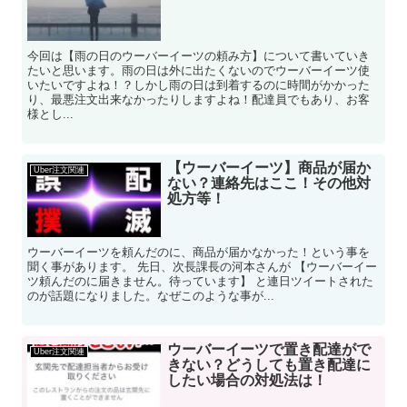
今回は【雨の日のウーバーイーツの頼み方】について書いていき
たいと思います。雨の日は外に出たくないのでウーバーイーツ使
いたいですよね！？しかし雨の日は到着するのに時間がかかった
り、最悪注文出来なかったりしますよね！配達員でもあり、お客
様とし...
【ウーバーイーツ】商品が届か
Uber注文関連
ない？連絡先はここ！その他対
処方等！
ウーバーイーツを頼んだのに、商品が届かなかった！という事を
聞く事があります。 先日、次長課長の河本さんが 【ウーバーイー
ツ頼んだのに届きません。待っています】 と連日ツイートされた
のが話題になりました。なぜこのような事が...
ウーバーイーツで置き配達がで
Uber注文関連
きない？どうしても置き配達に
したい場合の対処法は！