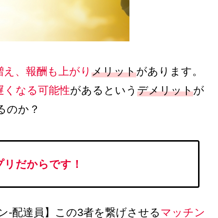
増え、報酬も上がり
メリット
があります。
遅くなる可能性
があるという
デメリット
が
るのか？
プリだからです！
ン‐配達員】この3者を繋げさせる
マッチン