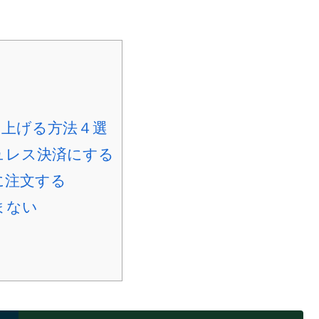
リ
上げる方法４選
ュレス決済にする
に注文する
まない