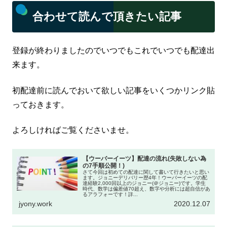
合わせて読んで頂きたい記事
登録が終わりましたのでいつでもこれでいつでも配達出
来ます。
初配達前に読んでおいて欲しい記事をいくつかリンク貼
っておきます。
よろしければご覧くださいませ。
【ウーバーイーツ】配達の流れ(失敗しない為
の7手順公開！)
さて今回は初めての配達に関して書いて行きたいと思い
ます。ジョニーデリバリー歴4年！ウーバーイーツの配
達経験2,000回以上のジョニー(＠ジョニー)です。学生
時代、数学は偏差値70超え、数字や分析には超自信があ
るアラフォーです！詳...
jyony.work
2020.12.07