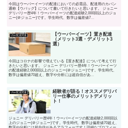
今回はウーバーイーツの配達においての必需品、配達用のカバン
通称【ウバッグ】について書いて行きたいと思います。 ジョニー
デリバリー歴4年！ウーバーイーツの配達経験2,000回以上のジョ
ニー(＠ジョニー)です。学生時代、数学は偏差値7...
【ウーバーイーツ】置き配達
Uber配達関連
（メリット3選・デメリット3
選）
今回はコロナの影響で増えている【置き配達】について考えて行
きたいと思います。 ジョニー デリバリー歴4年！ウーバーイーツ
の配達経験2,000回以上のジョニー(＠ジョニー)です。学生時代、
数学は偏差値70超え、数字や分析には超自信があ...
経験者が語る！オススメデリバ
Uber配達関連
リー仕事のメリットデメリッ
ト！
ジョニー デリバリー歴4年！ウーバーイーツの配達経験2,000回以
上のジョニー(＠ジョニー)です。学生時代、数学は偏差値70超え、
数字や分析には超自信があるアラフォーです！詳細なプロフィー