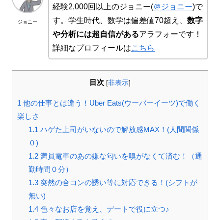
経験2,000回以上のジョニー(
＠ジョニー
)で
す。学生時代、数学は偏差値70超え、
数字
ジョニー
や分析には超自信がある
アラフォーです！
詳細なプロフィールは
こちら
目次
[
非表示
]
1
他の仕事とは違う！Uber Eats(ウーバーイーツ)で働く
楽しさ
1.1
ハゲた上司がいないので解放感MAX！(人間関係
０)
1.2
満員電車のあの嫌な匂いを嗅がなくて済む！（通
勤時間０分）
1.3
突然の合コンの誘い等に対応できる！(シフトが
無い)
1.4
色々なお店を覚え、デートで役に立つ♪