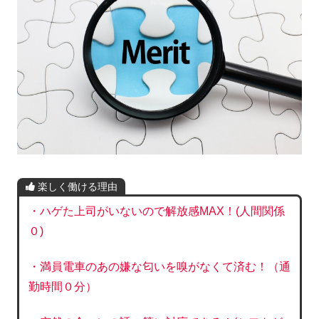
楽しく働ける理由
・ハゲた上司がいないので解放感MAX！(人間関係
０)
・満員電車のあの嫌な匂いを嗅がなくて済む！（通
勤時間０分）