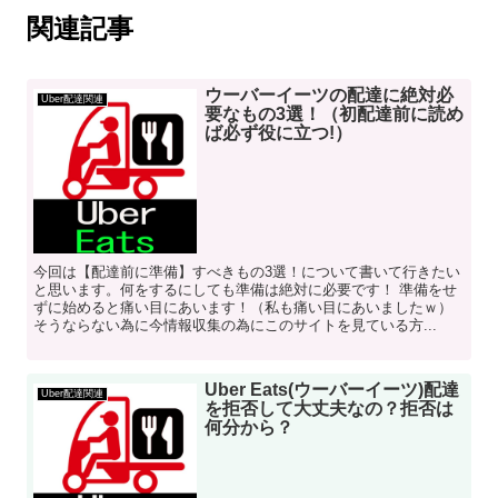
関連記事
ウーバーイーツの配達に絶対必
Uber配達関連
要なもの3選！（初配達前に読め
ば必ず役に立つ!）
今回は【配達前に準備】すべきもの3選！について書いて行きたい
と思います。何をするにしても準備は絶対に必要です！ 準備をせ
ずに始めると痛い目にあいます！（私も痛い目にあいましたｗ）
そうならない為に今情報収集の為にこのサイトを見ている方...
Uber Eats(ウーバーイーツ)配達
Uber配達関連
を拒否して大丈夫なの？拒否は
何分から？