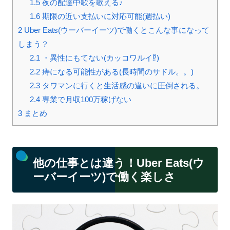
1.5
夜の配達中歌を歌える♪
1.6
期限の近い支払いに対応可能(週払い)
2
Uber Eats(ウーバーイーツ)で働くとこんな事になって
しまう？
2.1
・異性にもてない(カッコワルイ⁉)
2.2
痔になる可能性がある(長時間のサドル。。)
2.3
タワマンに行くと生活感の違いに圧倒される。
2.4
専業で月収100万稼げない
3
まとめ
他の仕事とは違う！Uber Eats(ウ
ーバーイーツ)で働く楽しさ