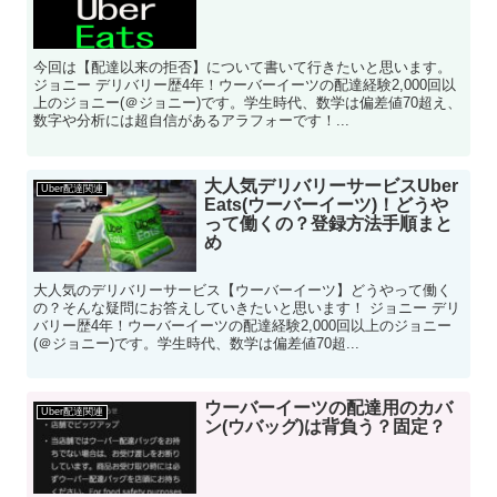
今回は【配達以来の拒否】について書いて行きたいと思います。
ジョニー デリバリー歴4年！ウーバーイーツの配達経験2,000回以
上のジョニー(＠ジョニー)です。学生時代、数学は偏差値70超え、
数字や分析には超自信があるアラフォーです！...
大人気デリバリーサービスUber
Uber配達関連
Eats(ウーバーイーツ)！どうや
って働くの？登録方法手順まと
め
大人気のデリバリーサービス【ウーバーイーツ】どうやって働く
の？そんな疑問にお答えしていきたいと思います！ ジョニー デリ
バリー歴4年！ウーバーイーツの配達経験2,000回以上のジョニー
(＠ジョニー)です。学生時代、数学は偏差値70超...
ウーバーイーツの配達用のカバ
Uber配達関連
ン(ウバッグ)は背負う？固定？