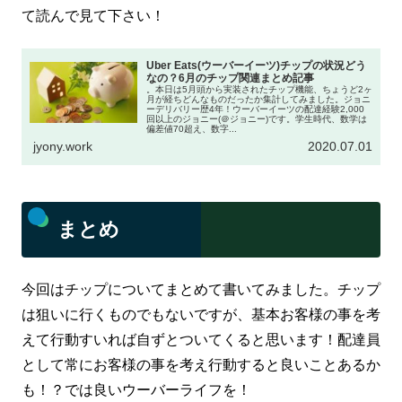
て読んで見て下さい！
Uber Eats(ウーバーイーツ)チップの状況どう
なの？6月のチップ関連まとめ記事
。本日は5月頭から実装されたチップ機能、ちょうど2ヶ
月が経ちどんなものだったか集計してみました。ジョニ
ーデリバリー歴4年！ウーバーイーツの配達経験2,000
回以上のジョニー(＠ジョニー)です。学生時代、数学は
偏差値70超え、数字...
jyony.work
2020.07.01
まとめ
今回はチップについてまとめて書いてみました。チップ
は狙いに行くものでもないですが、基本お客様の事を考
えて行動すいれば自ずとついてくると思います！配達員
として常にお客様の事を考え行動すると良いことあるか
も！？では良いウーバーライフを！