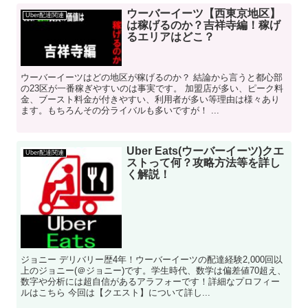
ウーバーイーツ【西東京地区】
Uber配達関連
は稼げるのか？吉祥寺編！稼げ
るエリアはどこ？
ウーバーイーツはどの地区が稼げるのか？ 結論から言うと都心部
の23区が一番稼ぎやすいのは事実です。 加盟店が多い、ピーク料
金、ブースト料金が付きやすい、利用者が多い等理由は様々あり
ます。もちろんその分ライバルも多いですが！ ...
Uber Eats(ウーバーイーツ)クエ
Uber配達関連
ストって何？攻略方法等を詳し
く解説！
ジョニー デリバリー歴4年！ウーバーイーツの配達経験2,000回以
上のジョニー(＠ジョニー)です。学生時代、数学は偏差値70超え、
数字や分析には超自信があるアラフォーです！詳細なプロフィー
ルはこちら 今回は【クエスト】について詳し...