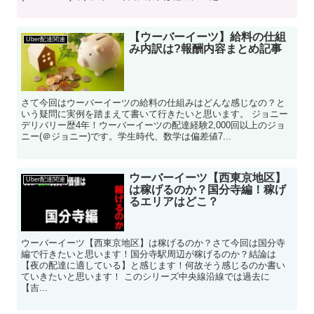
【ウーバーイーツ】給料の仕組
Uber配達関連
み内訳は?報酬内容まとめ記事
さて今回はウーバーイーツの給料の仕組みはどんな感じなの？と
いう疑問に実例を踏まえて書いて行きたいと思います。 ジョニー
デリバリー歴4年！ウーバーイーツの配達経験2,000回以上のジョ
ニー(＠ジョニー)です。学生時代、数学は偏差値7...
ウーバーイーツ【西東京地区】
Uber配達関連
は稼げるのか？国分寺編！稼げ
るエリアはどこ？
ウーバーイーツ【西東京地区】は稼げるのか？さて今回は国分寺
編で行きたいと思います！国分寺駅周辺が稼げるのか？結論は
【夜の配達に適している】と感じます！何故そう感じるのか書い
ていきたいと思います！ このシリーズ中央線沿線では過去に
【吉...