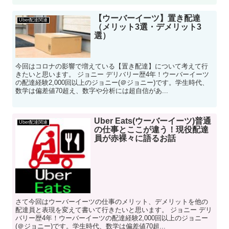
【ウーバーイーツ】置き配達
Uber配達関連
（メリット3選・デメリット3
選）
今回はコロナの影響で増えている【置き配達】について考えて行
きたいと思います。 ジョニー デリバリー歴4年！ウーバーイーツ
の配達経験2,000回以上のジョニー(＠ジョニー)です。学生時代、
数学は偏差値70超え、数字や分析には超自信があ...
Uber Eats(ウーバーイーツ)普通
Uber配達関連
の仕事とここが違う！現役配達
員が赤裸々に語るお話
さて今回はウーバーイーツの仕事のメリット、デメリットを他の
配達員と表現を変えて書いて行きたいと思います。 ジョニー デリ
バリー歴4年！ウーバーイーツの配達経験2,000回以上のジョニー
(＠ジョニー)です。学生時代、数学は偏差値70超...