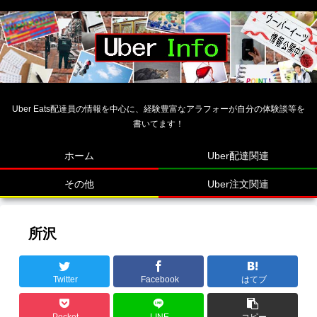
Uber Eats配達員の情報を中心に、経験豊富なアラフォーが自分の体験談等を
書いてます！
ホーム
Uber配達関連
その他
Uber注文関連
所沢
Twitter
Facebook
はてブ
Pocket
LINE
コピー