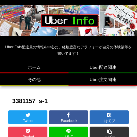
Uber Eats配達員の情報を中心に、経験豊富なアラフォーが自分の体験談等を
書いてます！
ホーム
Uber配達関連
その他
Uber注文関連
3381157_s-1
Twitter
Facebook
はてブ
Pocket
LINE
コピー